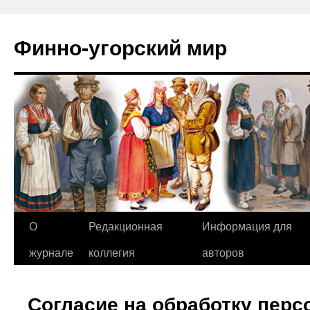
Финно-угорский мир
О
Редакционная
Информация для
Перейти
журнале
коллегия
авторов
к
содержимому
Согласие на обработку пер