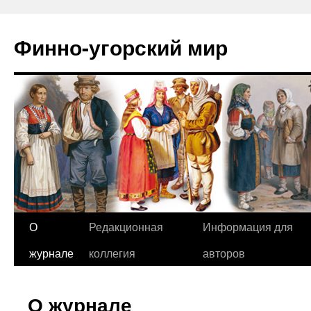
Финно-угорский мир
О
Редакционная
Информация для
Перейти
журнале
коллегия
авторов
к
содержимому
О журнале