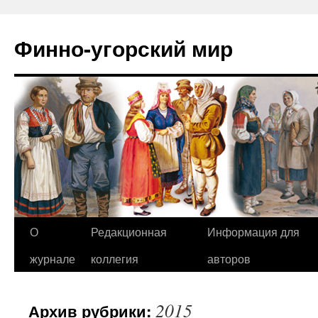
Финно-угорский мир
О
Редакционная
Информация для
Перейти
журнале
коллегия
авторов
к
содержимому
2015
Архив рубрики: