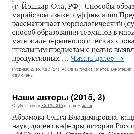
(г. Йошкар-Ола, РФ). Способы обра
марийском языке: суффиксация Пред
рассматривает морфологический (с
способ образования терминов в мар
материале терминологических слова
школьным предметам с целью выявл
продуктивных …
Читать далее
→
Рубрика:
2015
,
№ 3 (24)
,
Архив выпусков
|
Метки:
аннотации
,
отключены
Наши авторы (2015, 3)
Опубликовано
30.12.2015
автором
editor
Абрамова Ольга Владимировна, кан
наук, доцент кафедры истории Ро