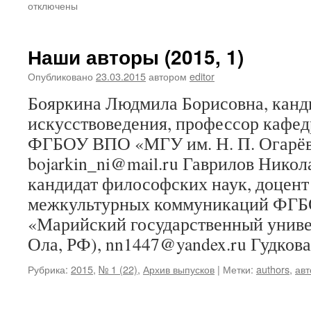
отключены
Наши авторы (2015, 1)
Опубликовано
23.03.2015
автором
editor
Бояркина Людмила Борисовна, канд
искусствоведения, профессор кафе
ФГБОУ ВПО «МГУ им. Н. П. Огарёва»
bojarkin_ni@mail.ru Гаврилов Нико
кандидат философских наук, доцен
межкультурных коммуникаций ФГ
«Марийский государственный униве
Ола, РФ), nn1447@yandex.ru Гудко
Рубрика:
2015
,
№ 1 (22)
,
Архив выпусков
|
Метки:
authors
,
ав