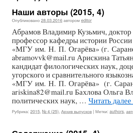
Наши авторы (2015, 4)
Опубликовано
28.03.2016
автором
editor
Абрамов Владимир Кузьмич, доктор 
профессор кафедры истории Росс
«МГУ им. Н. П. Огарёва» (г. Саранс
abramovvk@mail.ru Арискина Татьян
кандидат филологических наук, доц
угорского и сравнительного языко
«МГУ им. Н. П. Огарёва» (г. Саран
ariskina82@mail.ru Бахлова Ольга В
политических наук, …
Читать далее
Рубрика:
2015
,
№ 4 (25)
,
Архив выпусков
|
Метки:
authors
,
ав