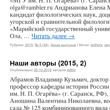
«МГУ им. Н. П. Огарёва» (г. Саранск
olga@rambler.ru Андрианова Елена 
кандидат филологических наук, доц
угорской и сравнительной филоло
«Марийский государственный униве
Ола, …
Читать далее
→
Рубрика:
2015
,
№ 3 (24)
,
Архив выпусков
|
Метки:
authors
,
ав
Наши авторы (2015, 2)
Опубликовано
20.10.2015
автором
editor
Абрамов Владимир Кузьмич, доктор 
профессор кафедры истории Росс
им. Н. П. Огарёва» (г. Саранск, РФ)
Аношина Валентина Николаевна, во
сада № 125 комбинированного вида (