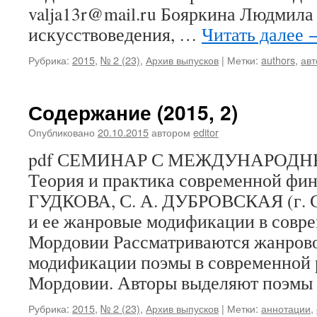
valja13r@mail.ru Бояркина Людмила
искусствоведения, …
Читать далее
Рубрика:
2015
,
№ 2 (23)
,
Архив выпусков
|
Метки:
authors
,
ав
Содержание (2015, 2)
Опубликовано
20.10.2015
автором
editor
pdf СЕМИНАР С МЕЖДУНАРОД
Теория и практика современной фин
ГУДКОВА, С. А. ДУБРОВСКАЯ (г. С
и ее жанровые модификации в совр
Мордовии Рассматриваются жанров
модификации поэмы в современной 
Мордовии. Авторы выделяют поэм
Рубрика:
2015
,
№ 2 (23)
,
Архив выпусков
|
Метки:
аннотации
,