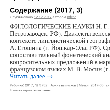
Содержание (2017, 3)
Опубликовано
12.12.2017
автором
editor
ФИЛОЛОГИЧЕСКИЕ НАУКИ Н. Г. За
Петрозаводск, РФ). Диалекты вепсск
контексте лингвистической географи
А. Егошина (г. Йошкар-Ола, РФ). С
сопоставительный фонетический ан
вопросительных предложений в мар
французском языках М. В. Мосин (г
Читать далее
→
Рубрика:
2017
,
№ 3 (32)
,
Архив выпусков
|
Метки:
2017-03
,
ан
Комментарии
к
отключены
записи
Содержание
(2017,
3)