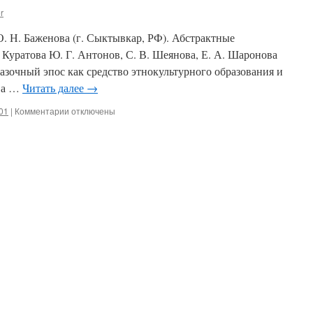
r
 Баженова (г. Сыктывкар, РФ). Абстрактные
 Куратова Ю. Г. Антонов, С. В. Шеянова, Е. А. Шаронова
казочный эпос как средство этнокультурного образования и
ова …
Читать далее
→
01
|
Комментарии
к
отключены
записи
Содержание
(2018,
1)