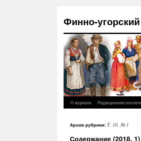
Финно-угорский
О журнале
Редакционная коллеги
Перейти
к
Т. 10. № 1
Архив рубрики:
содержимому
Содержание (2018, 1)