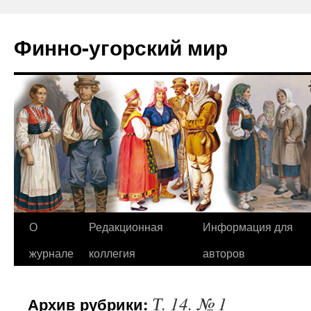
Финно-угорский мир
О
Редакционная
Информация для
Перейти
журнале
коллегия
авторов
к
содержимому
Т. 14. № 1
Архив рубрики: