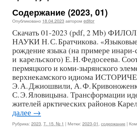
Содержание (2023, 01)
Опубликовано
18.04.2023
автором
editor
Скачать 01-2023 (pdf, 2 Mb) ФИ
НАУКИ Н. С. Братчикова. «Языковые 
рождение языка (на примере инари-
и карельского) Е. Н. Федосеева. Со
пермяцкого и коми-зырянского элеме
верхнекамского идиома ИСТОРИ
Э. А. Джиошвили, А. Ф. Кривоноженк
С. Э. Яловицына. Трансформации ид
жителей арктических районов Каре
далее
→
Рубрика:
2023
,
Т. 15. № 1
|
Метки:
2023-01
,
содержание
|
Ком