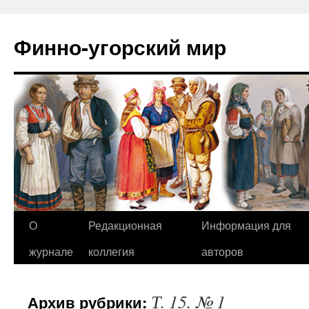
Финно-угорский мир
О
Редакционная
Информация для
Перейти
журнале
коллегия
авторов
к
содержимому
Т. 15. № 1
Архив рубрики: