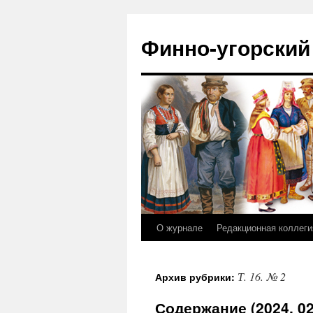
Финно-угорский
О журнале
Редакционная коллеги
Перейти
к
Т. 16. № 2
Архив рубрики:
содержимому
Содержание (2024, 02