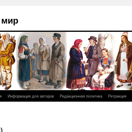
 мир
я
Информация для авторов
Редакционная политика
Ретракция
)