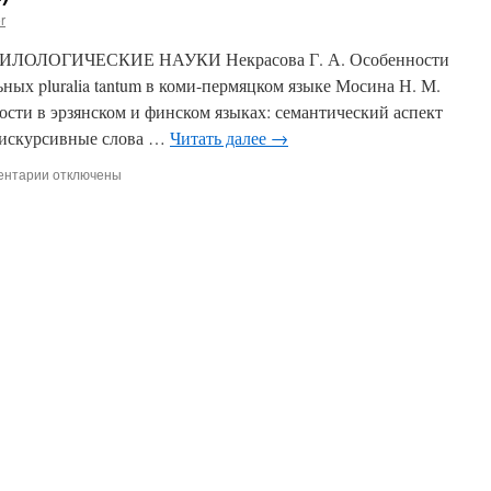
r
b) ФИЛОЛОГИЧЕСКИЕ НАУКИ Некрасова Г. А. Особенности
ных pluralia tantum в коми-пермяцком языке Мосина Н. М.
сти в эрзянском и финском языках: семантический аспект
 Дискурсивные слова …
Читать далее
→
ентарии
к
отключены
записи
Содержание
(2024,
02)