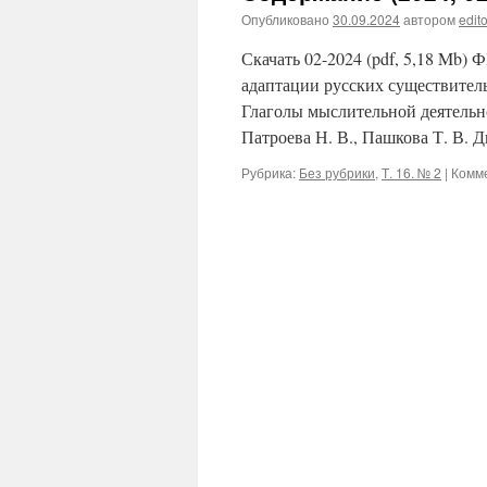
Опубликовано
30.09.2024
автором
edito
Скачать 02-2024 (pdf, 5,18 M
адаптации русских существитель
Глаголы мыслительной деятельно
Патроева Н. В., Пашкова Т. В.
Рубрика:
Без рубрики
,
Т. 16. № 2
|
Комм