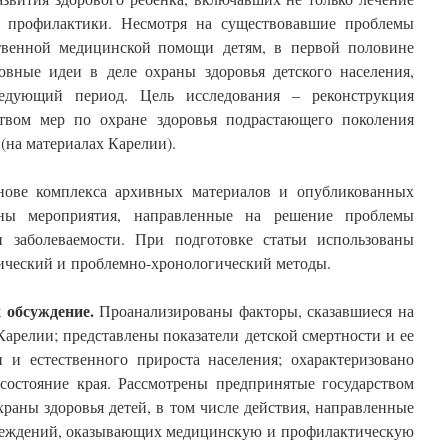
е профилактики. Несмотря на существовавшие проблемы
ственной медицинской помощи детям, в первой половине
овные идеи в деле охраны здоровья детского населения,
едующий период. Цель исследования – реконструкция
твом мер по охране здоровья подрастающего поколения
 (на материалах Карелии).
нове комплекса архивных материалов и опубликованных
аны мероприятия, направленные на решение проблемы
и заболеваемости. При подготовке статьи использованы
ический и проблемно-хронологический методы.
 обсуждение.
Проанализированы факторы, сказавшиеся на
арелии; представлены показатели детской смертности и ее
 и естественного прироста населения; охарактеризовано
 состояние края. Рассмотрены предпринятые государством
раны здоровья детей, в том числе действия, направленные
учреждений, оказывающих медицинскую и профилактическую