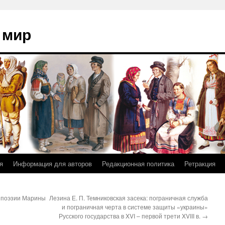
 мир
я
Информация для авторов
Редакционная политика
Ретракция
в поэзии Марины
Лезина Е. П. Темниковская засека: пограничная служба
и пограничная черта в системе защиты «украины»
Русского государства в XVI – первой трети XVIII в.
→