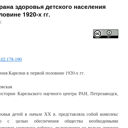
храна здоровья детского населения
овине 1920-х гг.
r
.02.178-190
ения Карелии в первой половине 1920-х гг.
овская
истории Карельского научного центра РАН, Петрозаводск,
ровья детей в начале XX в. представляла собой комплекс
мер с целью обеспечения общества необходимыми
звития здорового ребенка, включавших не только лечение