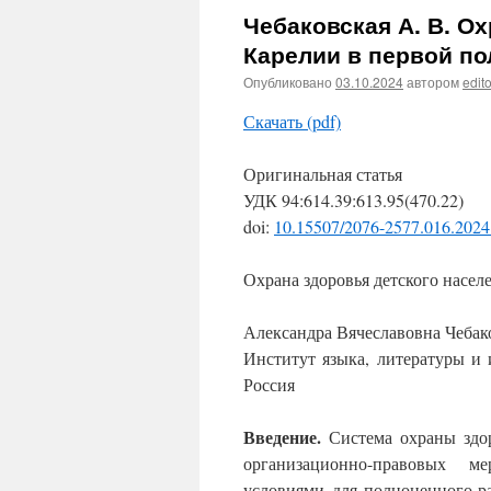
Чебаковская А. В. О
Карелии в первой пол
Опубликовано
03.10.2024
автором
edito
Скачать (pdf)
Оригинальная статья
УДК 94:614.39:613.95(470.22)
doi:
10.15507/2076-2577.016.2024
Охрана здоровья детского насел
Александра Вячеславовна Чебак
Институт языка, литературы и 
Россия
Введение.
Система охраны здо
организационно-правовых 
условиями для полноценного ра