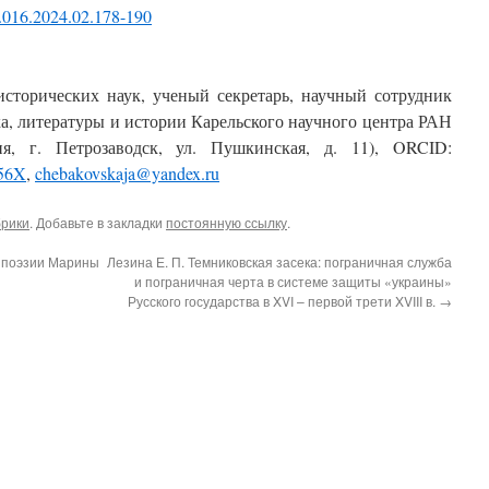
7.016.2024.02.178-190
исторических наук, ученый секретарь, научный сотрудник
а, литературы и истории Карельского научного центра РАН
ия, г. Петрозаводск, ул. Пушкинская, д. 11), ORCID:
956X
,
chebakovskaja@yandex.ru
брики
. Добавьте в закладки
постоянную ссылку
.
в поэзии Марины
Лезина Е. П. Темниковская засека: пограничная служба
и пограничная черта в системе защиты «украины»
Русского государства в XVI – первой трети XVIII в.
→