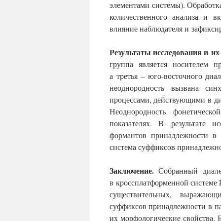
элементами системы). Обработк
количественного анализа и в
влияние наблюдателя и зафикси
Результаты исследования и их
группа является носителем пр
а третья – юго-восточного диал
неоднородность вызвана син
процессами, действующими в ди
Неоднородность фонетическ
показателях. В результате и
формантов принадлежности в 
система суффиксов принадлежно
Заключение.
Собранный диалек
в кроссплатформенной системе 
существительных, выражающ
суффиксов принадлежности в п
их морфологические свойства.