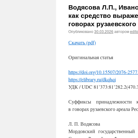
Водясова Л.П., Иван
как средство выраже
говорах рузаевского
Опубликовано
30.03.2026
автором
edito
Скачать (pdf)
Оригинальная статья
https://doi.org/10.15507/2076-257
https://elibrary.ru/dkqhqi
УДК / UDC 81’373:81’282.2(470.
Суффиксы принадлежности к
в говорах рузаевского ареала Р
Л. П. Водясова
Мордовский государственный 