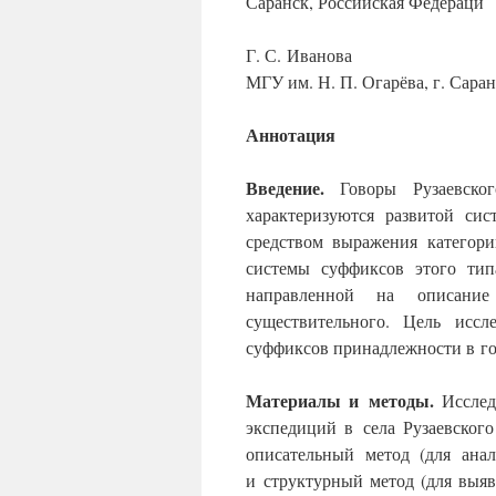
Саранск, Российская Федераци
Г. С. Иванова
МГУ им. Н. П. Огарёва, г. Сара
Аннотация
Введение.
Говоры Рузаевског
характеризуются развитой си
средством выражения категори
системы суффиксов этого тип
направленной на описани
существительного. Цель исс
суффиксов принадлежности в гов
Материалы и методы.
Исслед
экспедиций в села Рузаевског
описательный метод (для ана
и структурный метод (для выя