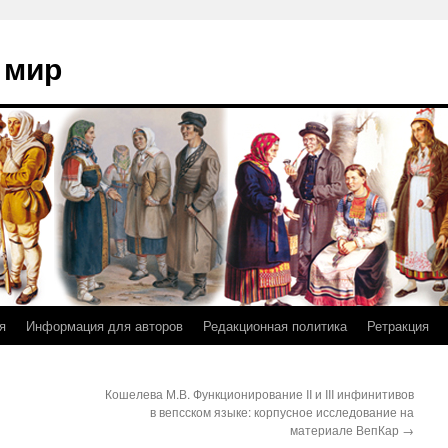
 мир
я
Информация для авторов
Редакционная политика
Ретракция
Кошелева М.В. Функционирование II и III инфинитивов
в вепсском языке: корпусное исследование на
материале ВепКар
→