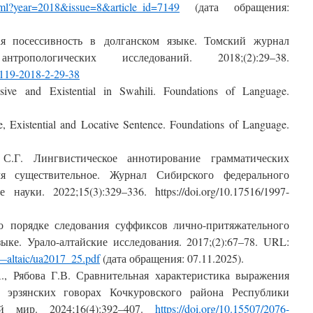
ml
?
year
=2018&
issue
=8&
article
_
id
=7149
(дата обращения:
я посессивность в долганском языке.
Томский журнал
тропологических исследований
.
2018;(2):29
‒
38.
119-2018-2-29-38
essive and Existential in Swahili.
Foundations of Language
.
, Existential and Locative S
entence.
Foundations
of
Language
.
 С.Г. Лингвистическое аннотир
ование грамматических
мя существительное.
Журнал Сибирского федерального
е науки
. 2022;15(3):329–336. https://doi.org/10.17516/1997-
о порядке следования суффиксов лично-притяжательного
зыке.
Урало-алтайские исследования
. 2017;(2):67–78.
URL
:
—
altaic
/
ua
2017_25.
pdf
(дата обращения: 07.11.2025).
., Рябова Г.В. Сравнительная характеристика выражения
 эрзянских говорах Кочкуровского района Республики
ий мир
. 2024;16(4):392–407.
https
://
doi
.
org
/10.15507/2076-