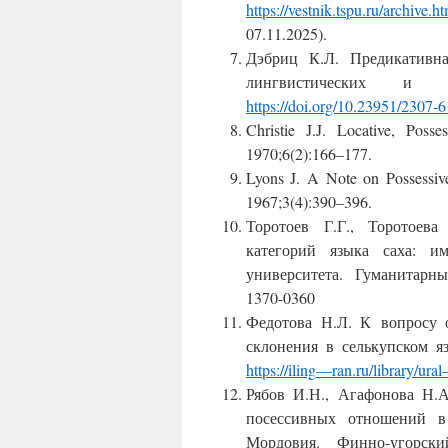
https
://
vestnik
.
tspu
.
ru
/
a
rchive
.
ht
07.11.2025).
Дэбриц К.Л.
Предикативна
лингвистических и ан
https://doi.org/10.23951/
2307-6
Christie J.J. Locative, Poss
1970;6(2):166‒177.
Lyons J. A Note on Possessive
1967;3(4):390‒396.
Торотоев Г.Г., Торотоева
категорий языка саха: и
университета. Гума
нитарны
1370-0360
Федотова Н.Л. К вопросу 
склонения в селькупском я
https
://
iling
—
ran
.
ru
/
library
/
ural
Рябов И.Н., Агафонова Н.А
посессивных отношений в
Мордовия.
Финно-угорск