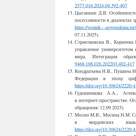
2577.016.2024.04.392-407
Цыганкин Д.В. Особенности
посессивности в диалектах э
https
://
vestnik
—
ugrovedenia
.
ru
/
07.11.2025).
Стриелковски В., Корнеева
управление университетом 
мира.
Интеграция образ
9468.108.026.202203.402-417
Кондратьева Н.В., Пушина 
Федерации в эпоху ци
https
://
doi
.
org
/10.30624/2220-
Гудошникова А.А., Агее
в интернет
-пространстве.
Oг
обращения: 12.09.2025).
Мосин М.В., Мосина Н.М. Си
в мордовских яз
https
://
doi
.
org
/10
.30624/2220-4