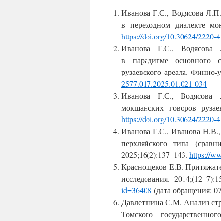
Иванова Г.С., Водясова Л.П
в переходном диалекте мо
https
://
doi
.
org
/10.30624/2220-4
Иванова Г.С., Водясова 
в парадигме
основного 
рузаевского ареала.
Финно-у
2577.017.2025.01.021-034
Иванова Г.С., Водясова 
мокшанских говоров рузае
https
://
doi
.
org
/10.30624/2220-
Иванова Г.С., Иванова Н.В.
перхляйского типа (сравн
2025;16(2):137–143.
https
://
w
Краснощеков Е.В. Притяжате
исследования
. 2014;(12‒7):1
id=36408
(дата обращения: 07
Давлетшина С.М.
Анализ ст
Томского государственног