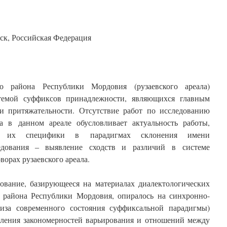
нск, Российская Федерация
о района Республики Мордовия (рузаевского ареала)
стемой суффиксов принадлежности, являющихся главным
и притяжательности. Отсутствие работ по исследованию
а в данном ареале обусловливает актуальность работы,
е их специфики в парадигмах склонения имени
ледования ‒ выявление сходств и различий в системе
орах рузаевского ареала.
ование, базирующееся на
материалах диалектологических
о района Республики Мордовия, опиралось на синхронно-
лиза современного состояния суффиксальной парадигмы)
вления закономерностей варьирования и отношений между