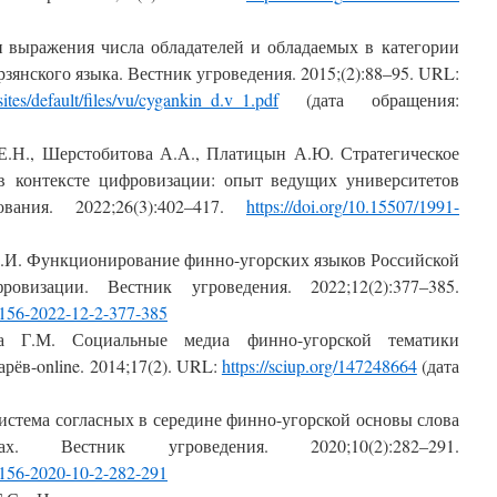
 выражения числа обладателей и обладаемых в категории
рзянского языка.
Вестник угроведения
. 2015;(2):88‒95.
URL
:
sites
/
default
/
files
/
vu
/
cygankin
_
d
.
v
_1.
pdf
(дата обращения:
 Е.Н., Шерстобитова А.А., Платицын А.Ю. Стратегическое
в контексте цифровизации: опыт ведущих университетов
ования
. 2022;26(3):402–417.
https
://
doi
.
org
/10.15507/1991-
Н.И. Функционирование финно-угорских языков Российской
фровизации.
Вестник угроведения
. 2022;12(2):377‒385.
4156-2022-12-2-377-385
ва Г.М. Социальные медиа финно-угорской тематики
арёв-online
. 2014;17(2).
URL
:
https://sciup.org/147248664
(дата
стема согласных в середине финно-угорской основы слова
ыках.
Вестник угроведения
. 2020;10(2):282‒291.
156-2020-10-2-282-291