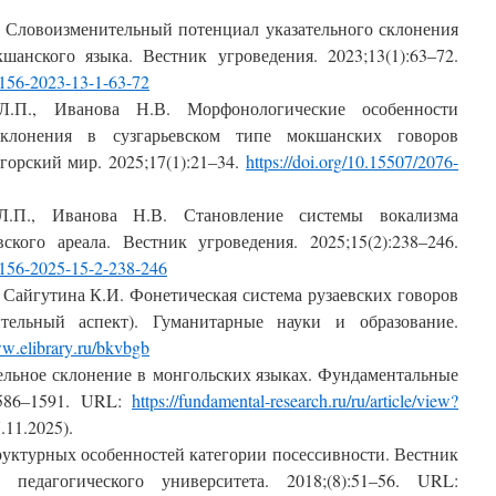
. Словоизменительный потенциал указательного склонения
кшанского языка.
Вестник угроведения
. 2023;13(1):63‒72
.
156-2023-13-1-63-72
Л.П., Иванова Н.В. Морфонологические особенности
склонения в сузгарьевском типе мокшанских говоров
горский м
ир
. 2025;17(1):21‒34.
https
://
doi
.
org
/10.15507/2076-
Л.П., Иванова Н.В. Становление системы вокализма
вского ареала.
Вестник угроведения
. 2025;15(2):238–246
.
4156-2025-15-2-238-246
, Сайгутина К.И. Фонетическая система рузаевских говоров
ительный аспект).
Гуманитарные науки и образование
.
ww
.
elibrary
.
ru
/
bkvbgb
льное склонение в монгольских языках
.
Фундаментальные
586
‒
1591.
URL
:
https://fundamental-research.ru/ru/articl
e/view?
.11.2025).
руктурных особенностей категории посессивности.
Вестник
о педагогического университета
. 2018;(8):51–56.
URL
: