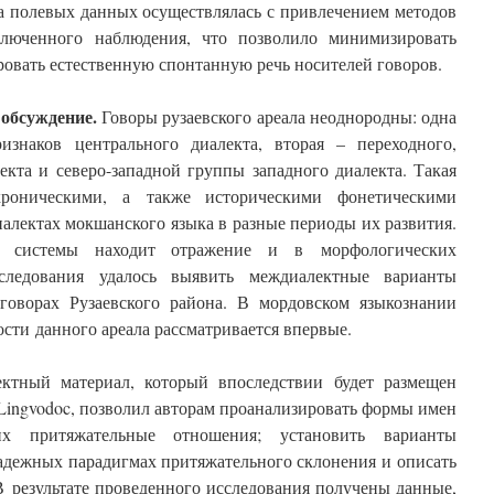
а полевых данных осуществлялась с привлечением методов
ключенного наблюдения, что позволило минимизировать
ровать естественную спонтанную речь носителей говоров.
 обсуждение.
Говоры рузаевского ареала неоднородны: одна
изнаков центрального диалекта, вторая – переходного,
екта и северо-западной группы западного диалекта. Такая
хроническими, а также историческими фонетическими
алектах мокшанского языка в разные периоды их развития.
ой системы находит отражение и в морфологических
сследования удалось выявить междиалектные варианты
говорах Рузаевского района. В мордовском языкознании
сти данного ареала рассматривается впервые.
тный материал, который впоследствии будет размещен
Lingvodoc, позволил авторам проанализировать формы имен
их притяжательные отношения; установить варианты
адежных парадигмах притяжательного склонения и описать
В результате проведенного исследования получены данные,