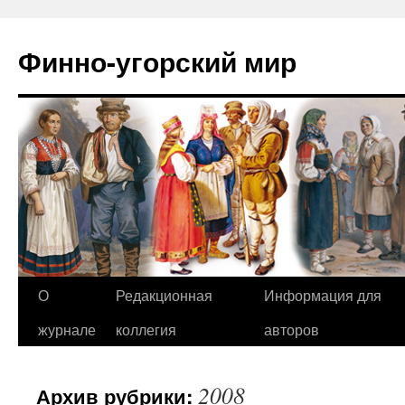
Финно-угорский мир
О
Редакционная
Информация для
Перейти
журнале
коллегия
авторов
к
содержимому
2008
Архив рубрики: