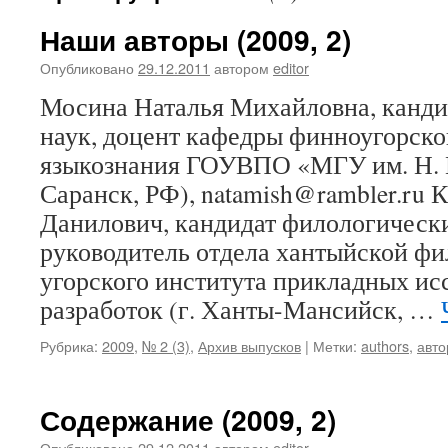
Наши авторы (2009, 2)
Опубликовано
29.12.2011
автором
editor
Мосина Наталья Михайловна, канди
наук, доцент кафедры финноугорско
языкознания ГОУВПО «МГУ им. Н. П
Саранск, РФ), natamish@rambler.ru 
Данилович, кандидат филологически
руководитель отдела хантыйской фи
угорского института прикладных ис
разработок (г. Ханты-Мансийск, …
Рубрика:
2009
,
№ 2 (3)
,
Архив выпусков
|
Метки:
authors
,
авт
Содержание (2009, 2)
Опубликовано
29.12.2011
автором
editor