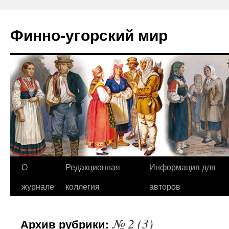
Финно-угорский мир
О
Редакционная
Информация для
Перейти
журнале
коллегия
авторов
к
содержимому
№ 2 (3)
Архив рубрики: