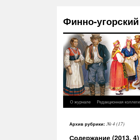
Финно-угорский
О журнале
Редакционная коллеги
Перейти
к
№ 4 (17)
Архив рубрики:
содержимому
Содержание (2013, 4)