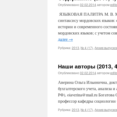
Опубликовано
02.02.2014
автором
edito
ЯЗЫКОВАЯ ПАЛИТРА М. В. МОСИ
синтаксису мордовских языков: 
истории и современного состоя
мордовских языков; с учетом с
далее
→
Рубрика:
2013
,
№ 4 (17)
,
Архив выпуско
Наши авторы (2013, 4
Опубликовано
02.02.2014
автором
edito
Аверина Ольга Ильинична, докт
бухгалтерского учета, анализа 
РФ), oiaverina@mail.ru Богатова
профессор кафедры социологи
Рубрика:
2013
,
№ 4 (17)
,
Архив выпуско