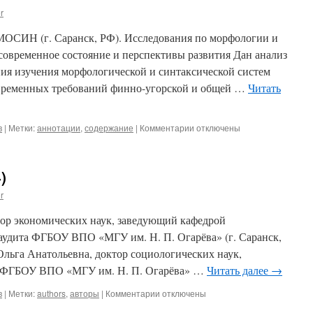
r
Н (г. Саранск, РФ). Исследования по морфологии и
современное состояние и перспективы развития Дан анализ
ния изучения морфологической и синтаксической систем
овременных требований финно-угорской и общей …
Читать
в
|
Метки:
аннотации
,
содержание
|
Комментарии
к
отключены
записи
Содержание
(2013,
)
4)
r
ор экономических наук, заведующий кафедрой
и аудита ФГБОУ ВПО «МГУ им. Н. П. Огарёва» (г. Саранск,
 Ольга Анатольевна, доктор социологических наук,
и ФГБОУ ВПО «МГУ им. Н. П. Огарёва» …
Читать далее
→
в
|
Метки:
authors
,
авторы
|
Комментарии
к
отключены
записи