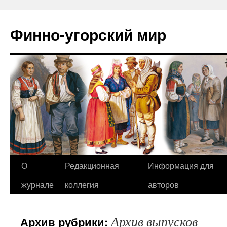
Финно-угорский мир
О
Редакционная
Информация для
Перейти
журнале
коллегия
авторов
к
содержимому
Архив выпусков
Архив рубрики: