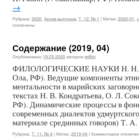
→
Рубрика:
2020
,
Архив выпусков
,
Т. 12. № 1
|
Метки:
2020-01
,
отключены
Содержание (2019, 04)
Опубликовано
19.03.2020
автором
editor
ФИЛОЛОГИЧЕСКИЕ НАУКИ Н. Н. Гл
Ола, РФ). Ведущие компоненты этн
ментальности в марийских заговорн
текстах Н. В. Кондратьева, О. Л. Сок
РФ). Динамические процессы в фон
современных диалектов удмуртского
материале срединных говоров) Т. А
Рубрика:
Т. 11. № 4
|
Метки:
2019-04
|
Комментарии
к
отключе