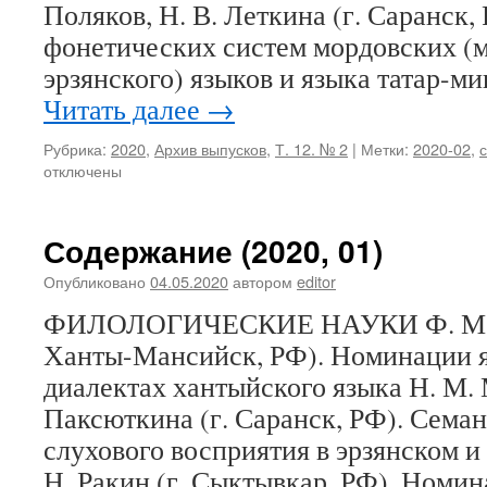
Поляков, Н. В. Леткина (г. Саранск,
фонетических систем мордовских (
эрзянского) языков и языка татар-м
Читать далее
→
Рубрика:
2020
,
Архив выпусков
,
Т. 12. № 2
|
Метки:
2020-02
,
отключены
Содержание (2020, 01)
Опубликовано
04.05.2020
автором
editor
ФИЛОЛОГИЧЕСКИЕ НАУКИ Ф. М. Л
Ханты-Мансийск, РФ). Номинации я
диалектах хантыйского языка Н. М. 
Паксюткина (г. Саранск, РФ). Семан
слухового восприятия в эрзянском и
Н. Ракин (г. Сыктывкар, РФ). Ном