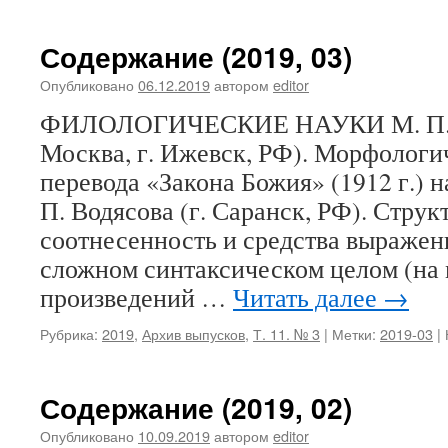
записи
Содержа
(2019,
Содержание (2019, 03)
04)
Опубликовано
06.12.2019
автором
editor
ФИЛОЛОГИЧЕСКИЕ НАУКИ М. П. Б
Москва, г. Ижевск, РФ). Морфологи
перевода «Закона Божия» (1912 г.) н
П. Водясова (г. Саранск, РФ). Струк
соотнесенность и средства выражен
сложном синтаксическом целом (на 
произведений …
Читать далее
→
Рубрика:
2019
,
Архив выпусков
,
Т. 11. № 3
|
Метки:
2019-03
|
Содержание (2019, 02)
Опубликовано
10.09.2019
автором
editor