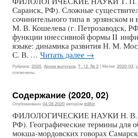
ФИЛОЛОГИЧЕСКИЕ НАУКИ Т. П. А
Саранск, РФ). Сложные существите
сочинительного типа в эрзянском и 
М. В. Кошелева (г. Петрозаводск, Р
функции инессивной формы II инфи
языке: динамика развития Н. М. Моси
С. В. …
Читать далее
→
Рубрика:
2020
,
Архив выпусков
,
Т. 12. № 3
|
Метки:
2020-03
,
отключены
Содержание (2020, 02)
Опубликовано
04.08.2020
автором
editor
ФИЛОЛОГИЧЕСКИЕ НАУКИ Н. В. Бе
РФ). Географические термины для о
мокша-мордовских говорах Cамарско