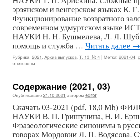
НАУКИ Т. П. Арискина. Сложные пр
эрзянском и венгерском языках К. Г.
Функционирование возвратного зало
современном удмуртском языке 
НАУКИ Н. Н. Бушмелева, Л. Л. Шуб
помощь и служба …
Читать далее
Рубрика:
2021
,
Архив выпусков
,
Т. 13. № 4
|
Метки:
2021-04
,
отключены
Содержание (2021, 03)
Опубликовано
21.10.2021
автором
editor
Скачать 03-2021 (pdf, 18,0 Mb)
НАУКИ В. П. Гришунина, Н. И. Ерш
Фразеологические синонимы в русс
говорах Мордовии Л. П. Водясова. 