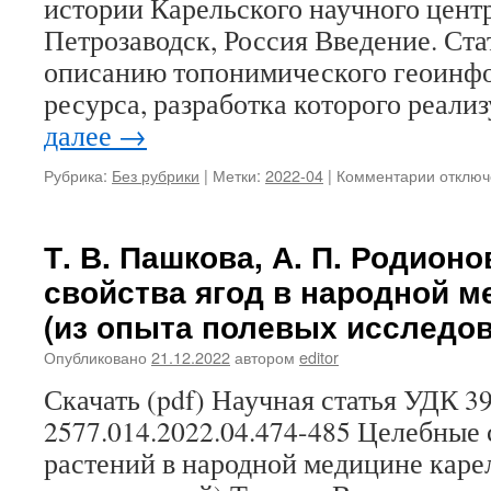
истории Карельского научного цент
контекс
Петрозаводск, Россия Введение. Ст
описанию топонимического геоинф
ресурса, разработка которого реали
далее
→
Рубрика:
Без рубрики
|
Метки:
2022-04
|
Комментарии
к
отключ
записи
Е.
В.
Т. В. Пашкова, А. П. Родион
Захаро
свойства ягод в народной м
Разраб
геоинф
(из опыта полевых исследо
ресурс
по
Опубликовано
21.12.2022
автором
editor
топони
Скачать (pdf) Научная статья УДК 39
Карели
историк
2577.014.2022.04.474-485 Целебные 
культу
растений в народной медицине каре
аспект