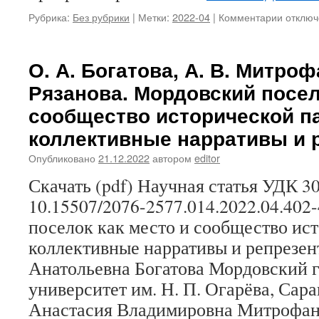
Рубрика:
Без рубрики
|
Метки:
2022-04
|
Комментарии
к
отключ
записи
М.
П.
О. А. Богатова, А. В. Митроф
Безено
Рязанова. Мордовский посел
Особен
оформ
сообщество исторической п
падежн
коллективные нарративы и 
маркер
в
Опубликовано
21.12.2022
автором
editor
первых
печатн
Скачать (pdf) Научная статья УДК 30
Еванге
10.15507/2076-2577.014.2022.04.40
на
удмурт
поселок как место и сообщество ис
языке
коллективные нарративы и репрезен
Анатольевна Богатова Мордовский 
университет им. Н. П. Огарёва, Сара
Анастасия Владимировна Митрофан