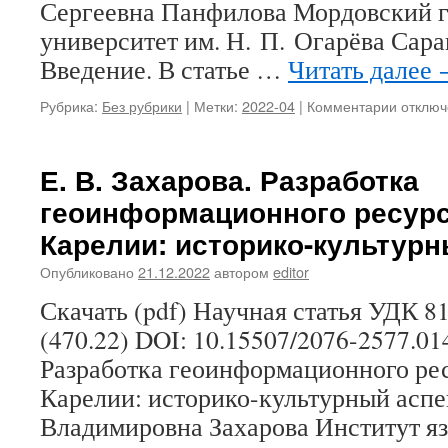
Сергеевна Панфилова Мордовский 
коллек
наррат
университет им. Н. П. Огарёва Сара
и
Введение. В статье …
Читать далее
репрез
Рубрика:
Без рубрики
|
Метки:
2022-04
|
Комментарии
к
отключ
записи
Т.
П.
Е. В. Захарова. Разработка
Девятки
геоинформационного ресурс
С.
С.
Карелии: историко-культурн
Панфил
Домаш
Опубликовано
21.12.2022
автором
editor
животн
Скачать (pdf) Научная статья УДК 81
и
птицы
(470.22) DOI: 10.15507/2076-2577.01
в
Разработка геоинформационного ре
традиц
обряда
Карелии: историко-культурный аспе
мордвы
Владимировна Захарова Институт яз
финно-
угорски