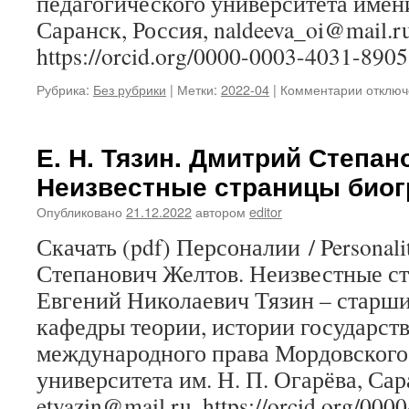
педагогического университета имени
по
Саранск, Россия, naldeeva_oi@mail.ru
сохран
https://orcid.org/0000-0003-4031-8905
культур
наслед
народо
Рубрика:
Без рубрики
|
Метки:
2022-04
|
Комментарии
к
отключ
Мордов
записи
О.
И.
Е. Н. Тязин. Дмитрий Степан
Налдее
Неизвестные страницы био
Финно-
угорски
Опубликовано
21.12.2022
автором
editor
мир
В.
Скачать (pdf) Персоналии / Personal
И.
Степанович Желтов. Неизвестные с
Рогаче
Евгений Николаевич Тязин – старши
кафедры теории, истории государств
международного права Мордовского
университета им. Н. П. Огарёва, Сар
etyazin@mail.ru, https://orcid.org/00