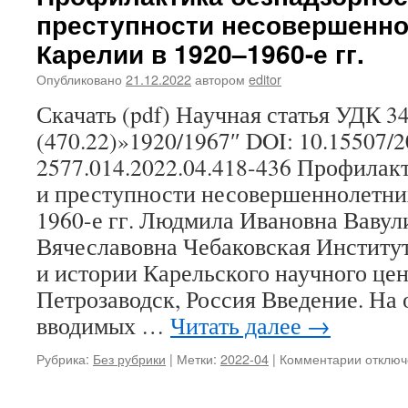
преступности несовершенно
Карелии в 1920–1960-е гг.
Опубликовано
21.12.2022
автором
editor
Скачать (pdf) Научная статья УДК 34
(470.22)»1920/1967″ DOI: 10.15507/2
2577.014.2022.04.418-436 Профилак
и преступности несовершеннолетних
1960-е гг. Людмила Ивановна Вавул
Вячеславовна Чебаковская Институт
и истории Карельского научного це
Петрозаводск, Россия Введение. На
вводимых …
Читать далее
→
Рубрика:
Без рубрики
|
Метки:
2022-04
|
Комментарии
к
отключ
записи
Л.