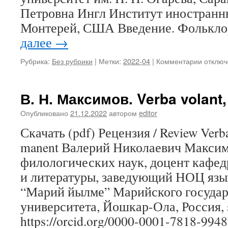
(из
Петровна Ингл Институт иностранн
опыта
Монтерей, США Введение. Фолькло
полевы
исслед
далее
→
Рубрика:
Без рубрики
|
Метки:
2022-04
|
Комментарии
к
отключ
записи
Е.
А.
В. Н. Максимов. Verba volant,
Шароно
О.
Опубликовано
21.12.2022
автором
editor
П.
Скачать (pdf) Рецензия / Review Verba 
Ингл.
Образ
manent Валерий Николаевич Максим
Жизни
филологических наук, доцент кафед
в
эпосе
и литературы, заведующий НОЦ язы
«Масто
“Марий йылме” Марийского государ
А.
университета, Йошкар-Ола, Россия, 
М.
Шароно
https://orcid.org/0000-0001-7818-9948