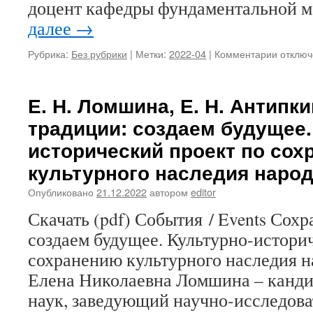
доцент кафедры фундаментальной
далее
→
Рубрика:
Без рубрики
|
Метки:
2022-04
|
Комментарии
к
отключ
записи
Ф.
Я.
Е. Н. Ломшина, Е. Н. Антипк
Хабибу
традиции: создаем будущее.
И.
Г.
исторический проект по со
Иванов
культурного наследия наро
Русско
марийс
Опубликовано
21.12.2022
автором
editor
литера
в
Скачать (pdf) События / Events Сохр
зеркал
создаем будущее. Культурно-истори
авторо
паради
сохранению культурного наследия 
Елена Николаевна Ломшина – канд
наук, заведующий научно-исследова