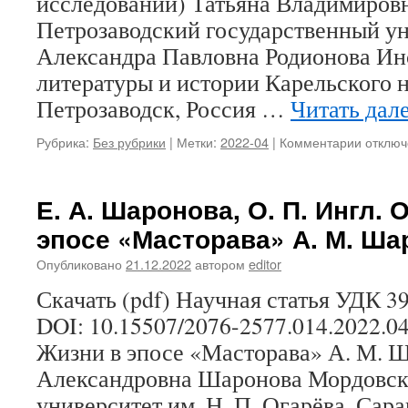
исследований) Татьяна Владимиров
Петрозаводский государственный у
Александра Павловна Родионова Инс
литературы и истории Карельского 
Петрозаводск, Россия …
Читать дал
Рубрика:
Без рубрики
|
Метки:
2022-04
|
Комментарии
к
отключ
записи
Т.
В.
Е. А. Шаронова, О. П. Ингл. 
Пашков
эпосе «Масторава» А. М. Ша
А.
П.
Опубликовано
21.12.2022
автором
editor
Родион
Целебн
Скачать (pdf) Научная статья УДК 39
свойств
DOI: 10.15507/2076-2577.014.2022.0
ягод
в
Жизни в эпосе «Масторава» А. М. 
народн
Александровна Шаронова Мордовск
медици
карел
университет им. Н. П. Огарёва, Сар