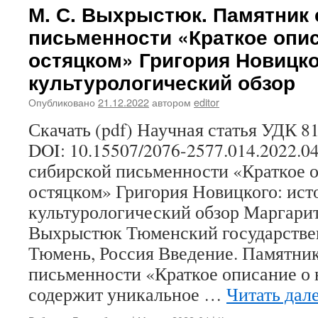
И.
М. С. Выхрыстюк. Памятник
Вавули
письменности «Краткое опис
А.
В.
остяцком» Григория Новицко
Чебаков
культурологический обзор
Профил
безнад
Опубликовано
21.12.2022
автором
editor
и
престу
Скачать (pdf) Научная статья УДК 81
несове
DOI: 10.15507/2076-2577.014.2022.0
в
Карели
сибирской письменности «Краткое о
в
остяцком» Григория Новицкого: ист
1920–
1960-
культурологический обзор Маргари
е
Выхрыстюк Тюменский государстве
гг.
Тюмень, Россия Введение. Памятни
письменности «Краткое описание о 
содержит уникальное …
Читать дал