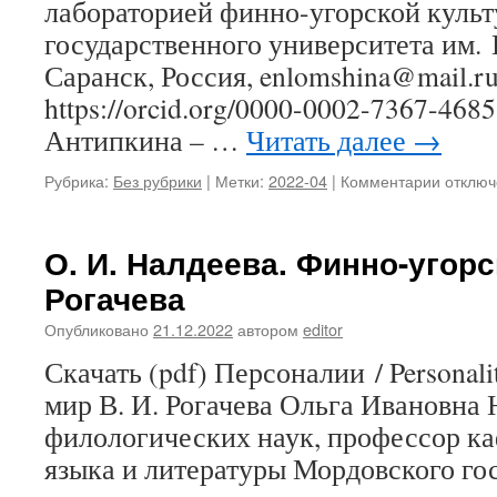
лабораторией финно-угорской куль
государственного университета им. 
Саранск, Россия, enlomshina@mail.ru
https://orcid.org/0000-0002-7367-46
Антипкина – …
Читать далее
→
Рубрика:
Без рубрики
|
Метки:
2022-04
|
Комментарии
к
отключ
записи
Е.
Н.
О. И. Налдеева. Финно-угорс
Ломшин
Рогачева
Е.
Н.
Опубликовано
21.12.2022
автором
editor
Антипк
Сохран
Скачать (pdf) Персоналии / Personal
традиц
мир В. И. Рогачева Ольга Ивановна 
создае
будуще
филологических наук, профессор к
Культур
языка и литературы Мордовского го
истори
проект