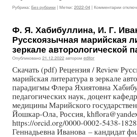
Рубрика:
Без рубрики
|
Метки:
2022-04
|
Комментарии
к
отключ
записи
В.
Н.
Ф. Я. Хабибуллина, И. Г. Ива
Максим
Русскоязычная марийская л
Verba
volant,
зеркале авторологической 
scripta
manent
Опубликовано
21.12.2022
автором
editor
Скачать (pdf) Рецензия / Review Рус
марийская литература в зеркале авт
парадигмы Флера Яхиятовна Хабибу
педагогических наук, доцент кафе
медицины Марийского государствен
Йошкар-Ола, Россия, khflora@yandex
https://orcid.org/0000-0002-5438-182
Геннадьевна Иванова – кандидат фи