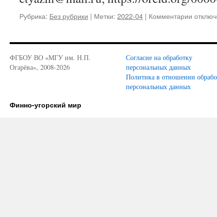
Рубрика:
Без рубрики
|
Метки:
2022-04
|
Комментарии
к
отключ
записи
Е.
Н.
Тязин.
ФГБОУ ВО «МГУ им. Н.П.
Согласие на обработку
Дмитри
Огарёва», 2008-2026
персональных данных
Степан
Политика в отношении обраб
Желтов
персональных данных
Неизве
страни
Финно-угорский мир
биогра