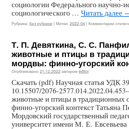
социологии Федерального научно-и
социологического …
Читать далее
Рубрика:
Без рубрики
|
Метки:
2022-04
|
Комментарии
к
отключ
записи
О.
А.
Т. П. Девяткина, С. С. Панф
Богатов
животные и птицы в традиц
А.
В.
мордвы: финно-угорский ко
Митроф
С.
Опубликовано
21.12.2022
автором
editor
В.
Скачать (pdf) Научная статья УДК 39
Рязано
Мордов
10.15507/2076-2577.014.2022.04.45
посело
животные и птицы в традиционных 
как
место
финно-угорский контекст Татьяна П
и
Мордовский государственный педаг
сообще
истори
университет имени М. Е. Евсевьев
памяти