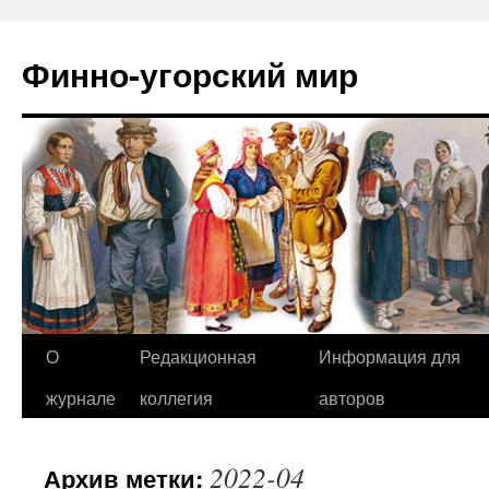
Финно-угорский мир
О
Редакционная
Информация для
Перейти
журнале
коллегия
авторов
к
содержимому
2022-04
Архив метки: