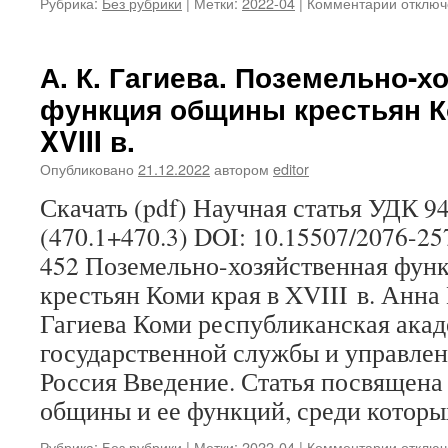
Рубрика:
Без рубрики
|
Метки:
2022-04
|
Комментарии
к
отключ
записи
М.
С.
А. К. Гагиева. Поземельно-х
Выхрыс
функция общины крестьян К
Памятн
сибирс
XVIII в.
письме
«Кратк
Опубликовано
21.12.2022
автором
editor
описан
Скачать (pdf) Научная статья УДК 9
о
народе
(470.1+470.3) DOI: 10.15507/2076-25
остяцк
452 Поземельно-хозяйственная фун
Григор
Новицко
крестьян Коми края в XVIII в. Анна
историк
Гагиева Коми республиканская ака
культур
обзор
государственной службы и управлен
Россия Введение. Статья посвящена
общины и ее функций, среди котор
Рубрика:
Без рубрики
|
Метки:
2022-04
|
Комментарии
к
отключ