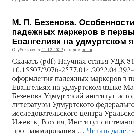
записи
А.
К.
М. П. Безенова. Особеннос
Гагиева
падежных маркеров в первы
Поземе
хозяйс
Евангелиях на удмуртском 
функци
общин
Опубликовано
21.12.2022
автором
editor
крестья
Скачать (pdf) Научная статья УДК 81
Коми
края
10.15507/2076-2577.014.2022.04.392
в
оформления падежных маркеров в п
XVIII в.
Евангелиях на удмуртском языке М
Безенова Удмуртский институт истор
литературы Удмуртского федеральн
исследовательского центра Уральск
Ижевск, Россия, Институт системно
программирования …
Читать далее