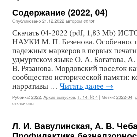
Содержание (2022, 04)
Опубликовано
21.12.2022
автором
editor
Скачать 04-2022 (pdf, 1,83 Mb) 
НАУКИ М. П. Безенова. Особеннос
падежных маркеров в первых печатн
удмуртском языке О. А. Богатова, А.
В. Рязанова. Мордовский поселок ка
сообщество исторической памяти: 
нарративы …
Читать далее
→
Рубрика:
2022
,
Архив выпусков
,
Т. 14. № 4
|
Метки:
2022-04
,
отключены
Л. И. Вавулинская, А. В. Чеб
Профилактика безнадзорнос