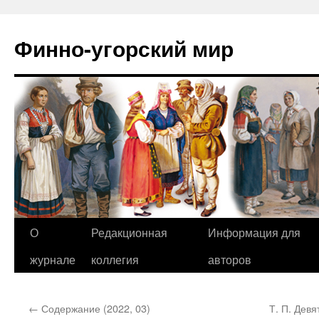
Финно-угорский мир
О
Редакционная
Информация для
Перейти
журнале
коллегия
авторов
к
содержимому
←
Содержание (2022, 03)
Т. П. Дев