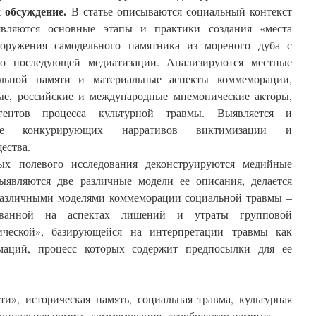
х обсуждение.
В статье описываются социальный контекст
являются основные этапы и практики создания «места
оружения самодельного памятника из мореного дуба с
го последующей медиатизации. Анализируются местные
льной памяти и материальные аспекты коммеморации,
ые, российские и международные мнемонические акторы,
ентов процесса культурной травмы. Выявляется и
ание конкурирующих нарративов виктимизации и
ества.
х полевого исследования деконструируются медийные
ыявляются две различные модели ее описания, делается
различными моделями коммеморации социальной травмы –
ированной на аспектах лишений и утраты групповой
ической», базирующейся на интерпретации травмы как
маций, процесс которых содержит предпосылки для ее
и», историческая память, социальная травма, культурная
социальная память, коммеморация, «сообщество памяти»