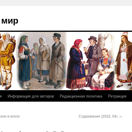
 мир
я
Информация для авторов
Редакционная политика
Ретракция
изни в эпосе
Содержание (2022, 04)
→