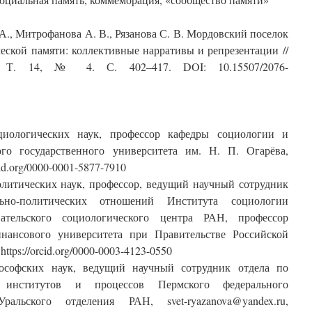
 А., Митрофанова А. В., Рязанова С. В. Мордовский поселок
еской памяти: коллективные нарративы и репрезентации //
. Т. 14, № 4. С. 402–417. DOI: 10.15507/2076-
иологических наук, профессор кафедры социологии и
го государственного университета им. Н. П. Огарёва,
cid.org/0000-0001-5877-7910
литических наук, профессор, ведущий научный сотрудник
льно-политических отношений Института социологии
вательского социологического центра РАН, профессор
нансового университета при Правительстве Российской
https://orcid.org/0000-0003-4123-0550
софских наук, ведущий научный сотрудник отдела по
 институтов и процессов Пермского федерального
ральского отделения РАН, svet-ryazanova@yandex.ru,