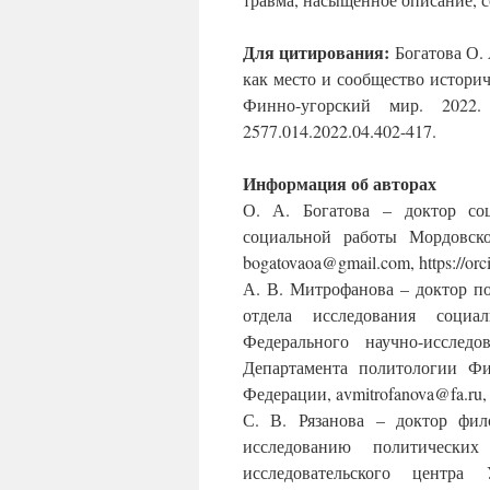
Для цитирования:
Богатова О.
как место и сообщество историч
Финно-угорский мир. 2022
2577.014.2022.04.402-417.
Информация об авторах
О. А. Богатова
– доктор соц
социальной работы Мордовско
bogatovaoa@gmail.com, https://or
А. В. Митрофанова
– доктор по
отдела исследования социа
Федерального научно-исследо
Департамента политологии Фи
Федерации, avmitrofanova@fa.ru, 
С. В. Рязанова
– доктор фило
исследованию политических
исследовательского центра У