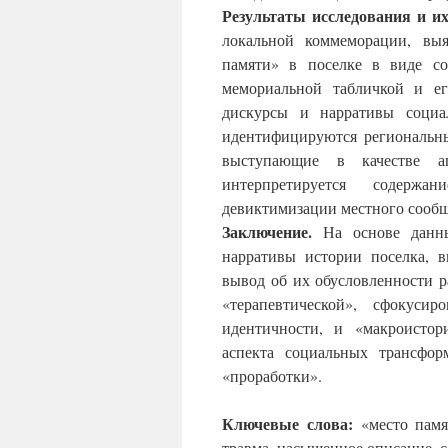
Результаты исследования и и
локальной коммеморации, вы
памяти» в поселке в виде со
мемориальной табличкой и е
дискурсы и нарративы социа
идентифицируются региональн
выступающие в качестве аг
интерпретируется содерж
девиктимизации местного сообщ
Заключение.
На основе данны
нарративы истории поселка, в
вывод об их обусловленности 
«терапевтической», сфокус
идентичности, и «макроистор
аспекта социальных трансфор
«проработки».
Ключевые слова:
«место памят
травма, насыщенное описание, 