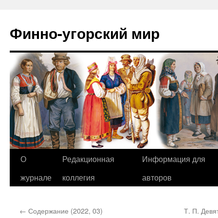
Финно-угорский мир
О
Редакционная
Информация для
Перейти
журнале
коллегия
авторов
к
содержимому
←
Содержание (2022, 03)
Т. П. Дев