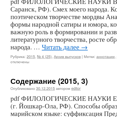
pdf ФИЛОЛОГИЧЕСКИЕ НАУКИ В. И
Саранск, РФ). Смех моего народа. К
поэтическом творчестве мордвы Ан
формы народной сатиры и юмора, к
важную роль в формировании и раз
литературного творчества, росте об
народа. …
Читать далее
→
Рубрика:
2015
,
№ 4 (25)
,
Архив выпусков
|
Метки:
аннотации
,
отключены
Содержание (2015, 3)
Опубликовано
30.12.2015
автором
editor
pdf ФИЛОЛОГИЧЕСКИЕ НАУКИ Е
(г. Йошкар-Ола, РФ). Способы обра
марийском языке: суффиксация Пред