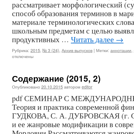
рассматривает морфологический (с
способ образования терминов в мар
материале терминологических слова
школьным предметам с целью выявл
продуктивных …
Читать далее
→
Рубрика:
2015
,
№ 3 (24)
,
Архив выпусков
|
Метки:
аннотации
,
отключены
Содержание (2015, 2)
Опубликовано
20.10.2015
автором
editor
pdf СЕМИНАР С МЕЖДУНАРОД
Теория и практика современной фин
ГУДКОВА, С. А. ДУБРОВСКАЯ (г. С
и ее жанровые модификации в совр
Мордовии Рассматриваются жанров