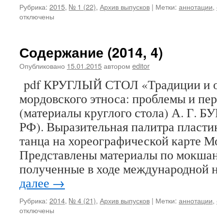
Рубрика:
2015
,
№ 1 (22)
,
Архив выпусков
|
Метки:
аннотации
,
отключены
Содержание (2014, 4)
Опубликовано
15.01.2015
автором
editor
pdf КРУГЛЫЙ СТОЛ «Традиции и об
мордовского этноса: проблемы и пе
(материалы круглого стола) А. Г. Б
РФ). Выразительная палитра пласт
танца на хореографической карте 
Представлены материалы по мокшан
полученные в ходе международной
далее
→
Рубрика:
2014
,
№ 4 (21)
,
Архив выпусков
|
Метки:
аннотации
,
отключены