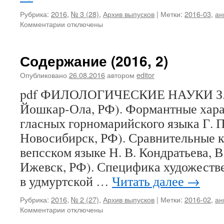
Рубрика:
2016
,
№ 3 (28)
,
Архив выпусков
|
Метки:
2016-03
,
ан
Комментарии
к
отключены
записи
Содержание
(2016,
Содержание (2016, 2)
3)
Опубликовано
26.08.2016
автором
editor
pdf ФИЛОЛОГИЧЕСКИЕ НАУКИ З. Г.
Йошкар-Ола, РФ). Формантные хара
гласных горномарийского языка Г. П
Новосибирск, РФ). Сравнительные 
вепсском языке Н. В. Кондратьева, В
Ижевск, РФ). Специфика художеств
в удмуртской …
Читать далее
→
Рубрика:
2016
,
№ 2 (27)
,
Архив выпусков
|
Метки:
2016-02
,
ан
Комментарии
к
отключены
записи