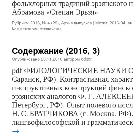
фольклорных традиций эрзянского на
Абрамова «Степан Эрьзя»
Рубрика:
2016
,
№ 4 (29)
,
Архив выпусков
|
Метки:
2016-04
,
ан
Комментарии
к
отключены
записи
Содержание
(2016,
Содержание (2016, 3)
4)
Опубликовано
23.11.2016
автором
editor
pdf ФИЛОЛОГИЧЕСКИЕ НАУКИ О. 
Саранск, РФ). Контрастивная харак
инструктивных конструкций финског
эрзянских аналогов Ф. Г. АЛЕКСЕЕВ
Петербург, РФ). Опыт полевого иссл
Н. С. БРАТЧИКОВА (г. Москва, РФ).
лингвофилософской и грамматичес
→