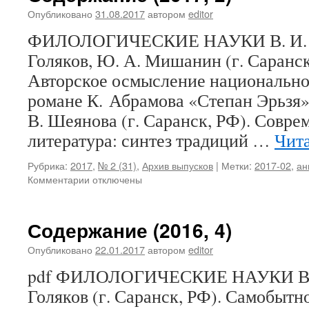
Опубликовано
31.08.2017
автором
editor
ФИЛОЛОГИЧЕСКИЕ НАУКИ В. И. Ан
Голяков, Ю. А. Мишанин (г. Саранск,
Авторское осмысление национально
романе К. Абрамова «Степан Эрьзя» 
В. Шеянова (г. Саранск, РФ). Совре
литература: синтез традиций …
Чита
Рубрика:
2017
,
№ 2 (31)
,
Архив выпусков
|
Метки:
2017-02
,
ан
Комментарии
к
отключены
записи
Содержание
(2017,
Содержание (2016, 4)
2)
Опубликовано
22.01.2017
автором
editor
pdf ФИЛОЛОГИЧЕСКИЕ НАУКИ В. И
Голяков (г. Саранск, РФ). Самобытн