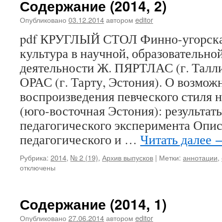
Содержание (2014, 2)
Опубликовано
03.12.2014
автором
editor
pdf КРУГЛЫЙ СТОЛ Финно-угорска
культура в научной, образовательно
деятельности Ж. ПЯРТЛАС (г. Талли
ОРАС (г. Тарту, Эстония). О возмож
воспроизведения певческого стиля 
(юго-восточная Эстония): результат
педагогического эксперимента Опис
педагогического и …
Читать далее
Рубрика:
2014
,
№ 2 (19)
,
Архив выпусков
|
Метки:
аннотации
,
отключены
Содержание (2014, 1)
Опубликовано
27.06.2014
автором
editor