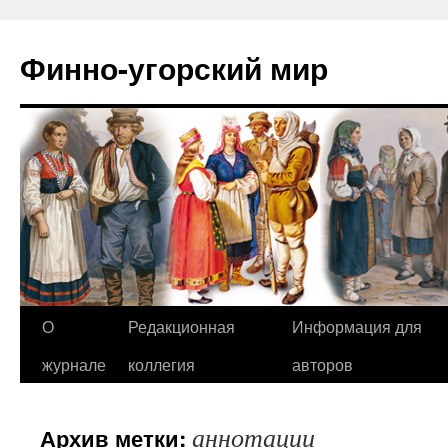
Финно-угорский мир
О
Редакционная
Информация для
Перейти
журнале
коллегия
авторов
к
содержимому
аннотации
Архив метки: