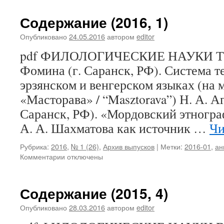
Содержание
(2016,
Содержание (2016, 1)
2)
Опубликовано
24.05.2016
автором
editor
pdf ФИЛОЛОГИЧЕСКИЕ НАУКИ Т. П
Фомина (г. Саранск, РФ). Система т
эрзянском и венгерском языках (на 
«Масторава» / “Masztorava”) Н. А. А
Саранск, РФ). «Мордовский этногр
А. А. Шахматова как источник …
Чи
Рубрика:
2016
,
№ 1 (26)
,
Архив выпусков
|
Метки:
2016-01
,
ан
Комментарии
к
отключены
записи
Содержание
(2016,
Содержание (2015, 4)
1)
Опубликовано
28.03.2016
автором
editor