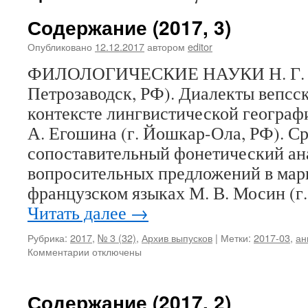
Содержание (2017, 3)
Опубликовано
12.12.2017
автором
editor
ФИЛОЛОГИЧЕСКИЕ НАУКИ Н. Г. За
Петрозаводск, РФ). Диалекты вепсск
контексте лингвистической географи
А. Егошина (г. Йошкар-Ола, РФ). С
сопоставительный фонетический ан
вопросительных предложений в мар
французском языках М. В. Мосин (г
Читать далее
→
Рубрика:
2017
,
№ 3 (32)
,
Архив выпусков
|
Метки:
2017-03
,
ан
Комментарии
к
отключены
записи
Содержание
(2017,
Содержание (2017, 2)
3)