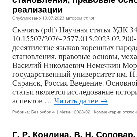
реализации
Опубликовано
19.07.2023
автором
editor
Скачать (pdf) Научная статья УДК 34
10.15507/2076-2577.015.2023.02.20
десятилетие языков коренных народ
становления, правовые основы, мех
Василий Николаевич Немечкин Мор
государственный университет им. Н.
Саранск, Россия Введение. Основно
статьи является исследование исто
аспектов …
Читать далее
→
Рубрика:
Без рубрики
|
Метки:
2023-02
|
Комментарии
к
отключ
записи
В.
Н.
Г. Р. Кондина, В. Н. Соловар
Немечк