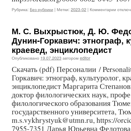
Рубрика:
Без рубрики
|
Метки:
2023-02
|
Комментарии
к
отключ
записи
С.
С.
М. С. Выхрыстюк, Д. Ю. Федо
Панфил
Дунин-Горкавич: этнограф, к
Per
aspera
краевед, энциклопедист
ad
astra
Опубликовано
19.07.2023
автором
editor
профес
Скачать (pdf) Персоналии / Personali
Т.
П.
Горкавич: этнограф, культуролог, кр
Девятк
энциклопедист Маргарита Степано
доктор филологических наук, проф
филологического образования Тюме
государственного университета, Тюм
m.s.vykhrystyuk@utmn.ru, https://orci
7955-7351 Дарья Юрьевна Федотова