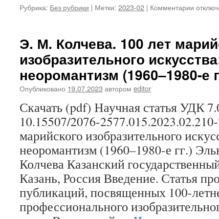
Рубрика:
Без рубрики
|
Метки:
2023-02
|
Комментарии
к
отключ
записи
А.
П.
Э. М. Колчева. 100 лет мари
Родион
изобразительного искусств
Т.
В.
неоромантизм (1960–1980-е г
Пашков
Коллек
Опубликовано
19.07.2023
автором
editor
ливвико
Скачать (pdf) Научная статья УДК 7.
диалек
матери
10.15507/2076-2577.015.2023.02.210-
Фоногр
марийского изобразительного искус
Инстит
языка,
неоромантизм (1960–1980-е гг.) Эл
литера
Колчева Казанский государственный
и
истори
Казань, Россия Введение. Статья п
Карель
публикаций, посвященных 100-летн
научно
центра
профессионального изобразительног
РАН