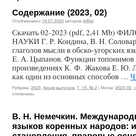
Содержание (2023, 02)
Опубликовано
19.07.2023
автором
editor
Скачать 02-2023 (pdf, 2,41 Mb)
НАУКИ Г. Р. Кондина, В. Н. Солова
глаголов мысли в обско-угорских язы
Е. А. Цыпанов. Функции топонимов
произведениях К. Ф. Жакова Е. Ю. 
как один из основных способов …
Ч
Рубрика:
2023
,
Архив выпусков
,
Т. 15. № 2
|
Метки:
2023-02
,
отключены
В. Н. Немечкин. Международ
языков коренных народов: 
становления, правовые осн