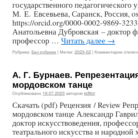
государственного педагогического 
М. Е. Евсевьева, Саранск, Россия, o
https://orcid.org/0000-0002-9869-323
Анатольевна Дубровская – доктор ф
профессор …
Читать далее
→
Рубрика:
Без рубрики
|
Метки:
2023-02
|
Комментарии
к
отключ
записи
О.
Е.
А. Г. Бурнаев. Репрезентация
Осовск
мордовском танце
С.
А.
Опубликовано
19.07.2023
автором
editor
Дубровс
Востре
Скачать (pdf) Рецензия / Review Реп
по-
мордовском танце Александр Гаври
прежне
новое
доктор искусствоведения, профессо
издани
театрального искусства и народной
бахтин
исслед