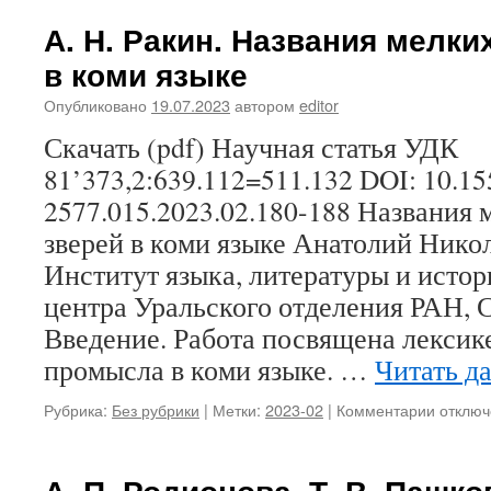
Г.
области
В.
А. Н. Ракин. Названия мелк
Пунегов
в коми языке
Интона
как
Опубликовано
19.07.2023
автором
editor
средст
переда
Скачать (pdf) Научная статья УДК
коммун
81’373,2:639.112=511.132 DOI: 10.15
высказ
в
2577.015.2023.02.180-188 Названия
коми
зверей в коми языке Анатолий Нико
прозе
Институт языка, литературы и исто
центра Уральского отделения РАН, 
Введение. Работа посвящена лексик
промысла в коми языке. …
Читать д
Рубрика:
Без рубрики
|
Метки:
2023-02
|
Комментарии
к
отключ
записи
А.
Н.
А. П. Родионова, Т. В. Пашк