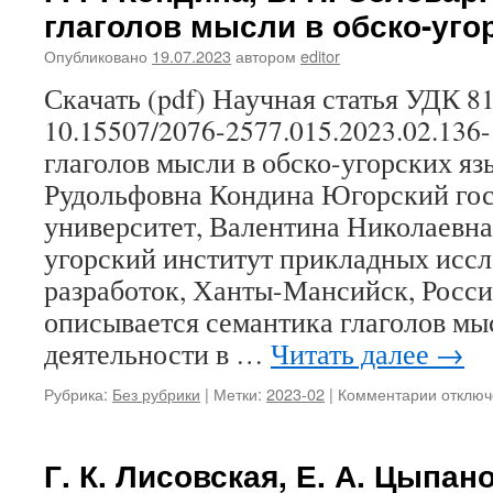
глаголов мысли в обско-уго
Междун
десяти
Опубликовано
19.07.2023
автором
editor
языков
коренн
Скачать (pdf) Научная статья УДК 8
народо
10.15507/2076-2577.015.2023.02.136
истори
станов
глаголов мысли в обско-угорских яз
правов
Рудольфовна Кондина Югорский го
основы
механи
университет, Валентина Николаевна
реализ
угорский институт прикладных иссл
разработок, Ханты-Мансийск, Россия
описывается семантика глаголов м
деятельности в …
Читать далее
→
Рубрика:
Без рубрики
|
Метки:
2023-02
|
Комментарии
к
отключ
записи
Г.
Р.
Г. К. Лисовская, Е. А. Цыпан
Кондин