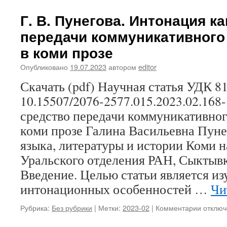
Е.
Ю.
Г. В. Пунегова. Интонация к
Логинов
передачи коммуникативного
Прозви
как
в коми прозе
один
из
Опубликовано
19.07.2023
автором
editor
основн
Скачать (pdf) Научная статья УДК 81
способ
обозна
10.15507/2076-2577.015.2023.02.168
лиц
средство передачи коммуникативног
у
мордвы
коми прозе Галина Васильевна Пуне
эрзи
языка, литературы и истории Коми н
(на
пример
Уральского отделения РАН, Сыктывк
жителе
Введение. Целью статьи является из
с.
Старая
интонационных особенностей …
Чи
Шентал
Шентал
Рубрика:
Без рубрики
|
Метки:
2023-02
|
Комментарии
к
отключ
района
записи
Самарс