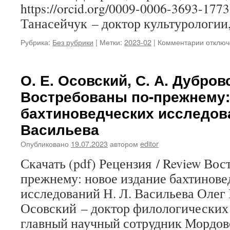
https://orcid.org/0009-0006-3693-17
Танасейчук – доктор культурологи
Рубрика:
Без рубрики
|
Метки:
2023-02
|
Комментарии
к
отключ
записи
Р.
А.
О. Е. Осовский, С. А. Дубров
Танасей
Востребованы по-прежнему:
А.
Б.
бахтиноведческих исследова
Танасей
Васильева
С.
Д.
Опубликовано
19.07.2023
автором
editor
Эрьзя
в
Скачать (pdf) Рецензия / Review Вос
простр
прежнему: новое издание бахтинове
револю
Урала
исследований Н. Л. Васильева Оле
Осовский – доктор филологических 
главный научный сотрудник Мордов