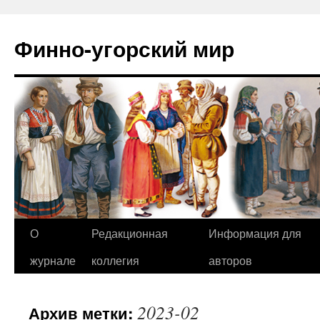
Финно-угорский мир
О
Редакционная
Информация для
Перейти
журнале
коллегия
авторов
к
содержимому
2023-02
Архив метки: