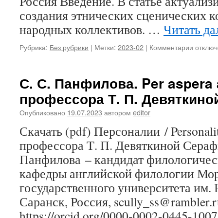
Россия Введение. В статье актуализ
создания этнических сценических к
народных коллективов. …
Читать д
Рубрика:
Без рубрики
|
Метки:
2023-02
|
Комментарии
к
отключ
записи
И.
А.
С. С. Панфилова. Per aspera 
Сазыки
профессора Т. П. Девяткино
Разраб
дизайн-
Опубликовано
19.07.2023
автором
editor
проект
сценич
Скачать (pdf) Персоналии / Personaliti
удмуртс
профессора Т. П. Девяткиной Сера
костюм
на
Панфилова – кандидат филологическ
основа
кафедры английской филологии Мо
исполь
книг
государственного университета им. 
о
Саранск, Россия, scully_ss@rambler.r
национ
https://orcid.org/0000-0002-0445-1007
одежде