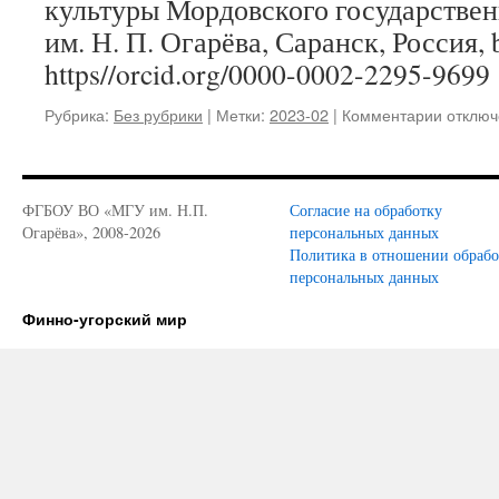
культуры Мордовского государствен
Н.
им. Н. П. Огарёва, Саранск, Россия, 
Л.
https//orcid.org/0000-0002-2295-9699
Василь
Рубрика:
Без рубрики
|
Метки:
2023-02
|
Комментарии
к
отключ
записи
А.
Г.
Бурнае
ФГБОУ ВО «МГУ им. Н.П.
Согласие на обработку
Репрез
Огарёва», 2008-2026
персональных данных
книг
Политика в отношении обраб
о
персональных данных
мордов
танце
Финно-угорский мир