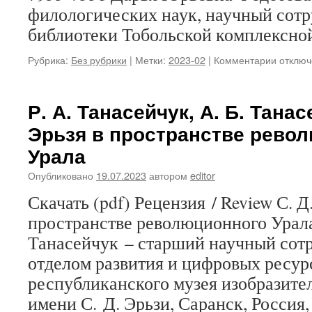
филологических наук, научный сот
библиотеки Тобольской комплексн
Рубрика:
Без рубрики
|
Метки:
2023-02
|
Комментарии
к
отключ
записи
М.
С.
Р. А. Танасейчук, А. Б. Танас
Выхрыс
Эрьзя в пространстве рево
Д.
Ю.
Урала
Федото
А.
Опубликовано
19.07.2023
автором
editor
А.
Скачать (pdf) Рецензия / Review С. Д
Дунин-
Горкави
пространстве революционного Урал
этногр
Танасейчук – старший научный сот
культур
краевед
отделом развития и цифровых ресур
энцикл
республиканского музея изобразите
имени С. Д. Эрьзи, Саранск, Россия,