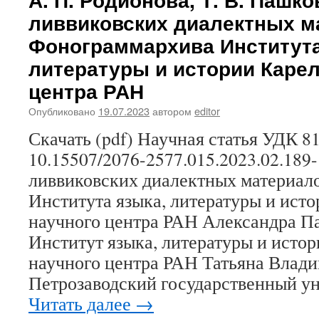
Ракин.
ливвиковских диалектных м
Назван
мелких
Фонограммархива Института
пушных
литературы и истории Карел
зверей
в
центра РАН
коми
языке
Опубликовано
19.07.2023
автором
editor
Скачать (pdf) Научная статья УДК 81
10.15507/2076-2577.015.2023.02.189
ливвиковских диалектных материал
Института языка, литературы и ист
научного центра РАН Александра П
Институт языка, литературы и исто
научного центра РАН Татьяна Влад
Петрозаводский государственный у
Читать далее
→