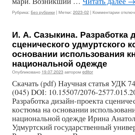
мари. Возникший …
Читать далее
Рубрика:
Без рубрики
|
Метки:
2023-02
|
Комментарии
к
отключ
записи
Э.
М.
И. А. Сазыкина. Разработка 
Колчева
сценического удмуртского к
100
лет
основании использования кн
марийс
национальной одежде
изобра
искусст
Опубликовано
19.07.2023
автором
editor
национ
неором
Скачать (pdf) Научная статья УДК 74
(1960–
(045) DOI: 10.15507/2076-2577.015.2
1980-
е
Разработка дизайн-проекта сцениче
гг.)
костюма на основании использовани
национальной одежде Ирина Анато
Удмуртский государственный универ