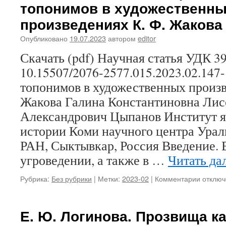
топонимов в художественн
В.
Н.
произведениях К. Ф. Жакова
Солова
Семант
Опубликовано
19.07.2023
автором
editor
глаголо
Скачать (pdf) Научная статья УДК 3
мысли
в
10.15507/2076-2577.015.2023.02.14
обско-
топонимов в художественных произв
угорски
языках
Жакова Галина Константиновна Лис
Александрович Цыпанов Институт я
истории Коми научного центра Урал
РАН, Сыктывкар, Россия Введение. 
угроведении, а также в …
Читать да
Рубрика:
Без рубрики
|
Метки:
2023-02
|
Комментарии
к
отключ
записи
Г.
К.
Е. Ю. Логинова. Прозвища ка
Лисовск