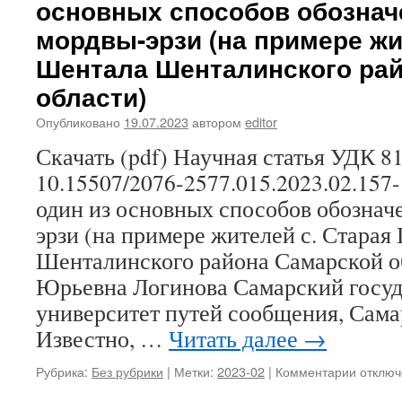
основных способов обознач
Е.
А.
мордвы-эрзи (на примере жи
Цыпано
Шентала Шенталинского ра
Функци
топони
области)
в
художе
Опубликовано
19.07.2023
автором
editor
произв
К.
Скачать (pdf) Научная статья УДК 81
Ф.
10.15507/2076-2577.015.2023.02.157
Жакова
один из основных способов обознач
эрзи (на примере жителей с. Старая
Шенталинского района Самарской о
Юрьевна Логинова Самарский госу
университет путей сообщения, Сама
Известно, …
Читать далее
→
Рубрика:
Без рубрики
|
Метки:
2023-02
|
Комментарии
к
отключ
записи