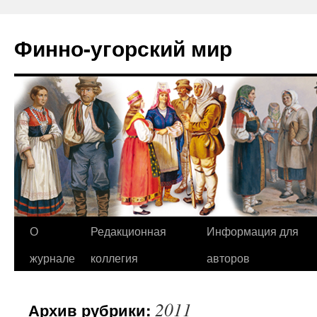
Финно-угорский мир
О
Редакционная
Информация для
Перейти
журнале
коллегия
авторов
к
содержимому
2011
Архив рубрики: