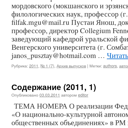
мордовского (мокшанского и эрзянск
филологических наук, профессор (г.
filfak.mgu@mail.ru Пустаи Янош, до
профессор, директор Collegium Fenn
заведующий кафедрой уральской фи
Венгерского университета (г. Сомба
janos_pusztay@hotmail.com …
Читат
Рубрика:
2011
,
№ 1 (7)
,
Архив выпусков
|
Метки:
authors
,
авт
Содержание (2011, 1)
Опубликовано
03.03.2011
автором
editor
ТЕМА НОМЕРА О реализации Феде
«О национально-культурной автоно
общественных объединениях» в РМ 