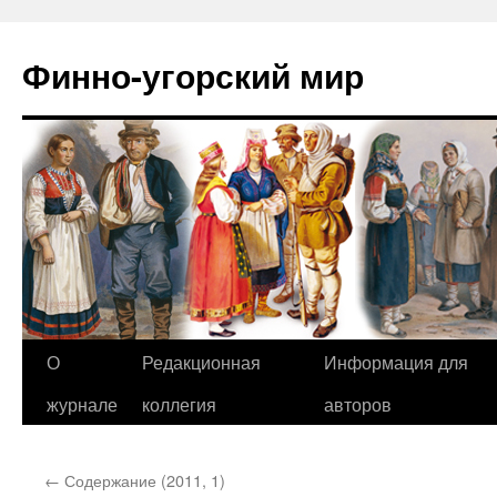
Финно-угорский мир
О
Редакционная
Информация для
Перейти
журнале
коллегия
авторов
к
содержимому
←
Содержание (2011, 1)