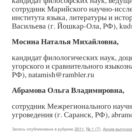
кандидат философских наук, ведущ
сотрудник Марийского научно-иссл
института языка, литературы и исто
Васильева (г. Йошкар-Ола, РФ), kud
Мосина Наталья
Михайловна,
кандидат филологических наук, доц
угорского и сравнительного языкозна
РФ), natamish@rambler.ru
Абрамова Ольга
Владимировна,
сотрудник Межрегионального научн
угроведения (г. Саранск, РФ), abra
Запись опубликована в рубрике
2011
,
№ 1 (7)
,
Архив выпуско