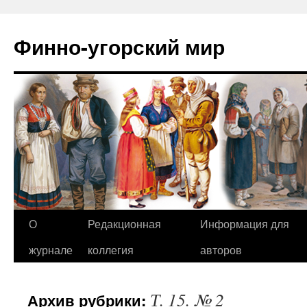
Финно-угорский мир
О
Редакционная
Информация для
Перейти
журнале
коллегия
авторов
к
содержимому
Т. 15. № 2
Архив рубрики: