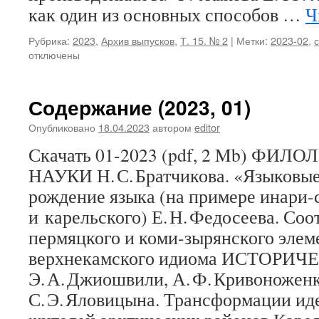
как один из основных способов …
Ч
Рубрика:
2023
,
Архив выпусков
,
Т. 15. № 2
|
Метки:
2023-02
,
отключены
Содержание (2023, 01)
Опубликовано
18.04.2023
автором
editor
Скачать 01-2023 (pdf, 2 Mb) ФИ
НАУКИ Н. С. Братчикова. «Языковые 
рождение языка (на примере инари-
и карельского) Е. Н. Федосеева. Со
пермяцкого и коми-зырянского элеме
верхнекамского идиома ИСТОРИ
Э. А. Джиошвили, А. Ф. Кривоноженк
С. Э. Яловицына. Трансформации ид