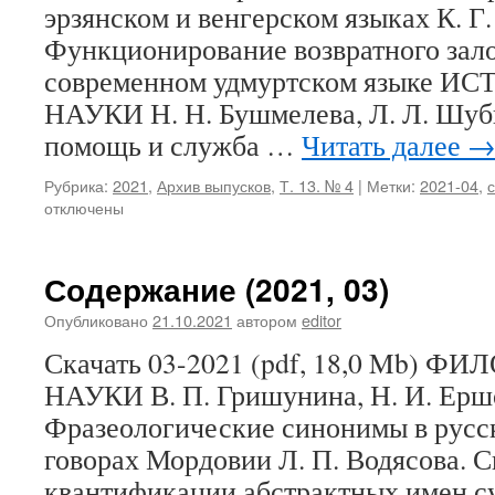
эрзянском и венгерском языках К. Г.
Функционирование возвратного зало
современном удмуртском языке 
НАУКИ Н. Н. Бушмелева, Л. Л. Шуб
помощь и служба …
Читать далее
Рубрика:
2021
,
Архив выпусков
,
Т. 13. № 4
|
Метки:
2021-04
,
отключены
Содержание (2021, 03)
Опубликовано
21.10.2021
автором
editor
Скачать 03-2021 (pdf, 18,0 Mb)
НАУКИ В. П. Гришунина, Н. И. Ерш
Фразеологические синонимы в русс
говорах Мордовии Л. П. Водясова. 
квантификации абстрактных имен с