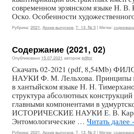
современном эрзянском языке Н. В. 
Оско. Особенности художественно
Рубрика:
2021
,
Архив выпусков
,
Т. 13. № 3
|
Метки:
содержан
Содержание (2021, 02)
Опубликовано
15.07.2021
автором
editor
Скачать 02-2021 (pdf, 8,54Mb) 
НАУКИ Ф. М. Лельхова. Принципы 
в хантыйском языке Н. Н. Тимерхан
структура абсолютных конструкций 
главными компонентами в удмуртск
ИСТОРИЧЕСКИЕ НАУКИ Е. В. Карак
Энтомологические …
Читать далее
Рубрика:
2021
,
Архив выпусков
,
Т. 13. № 2
|
Метки:
содержан