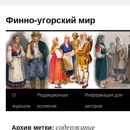
Финно-угорский мир
О
Редакционная
Информация для
Перейти
журнале
коллегия
авторов
к
содержимому
содержание
Архив метки: