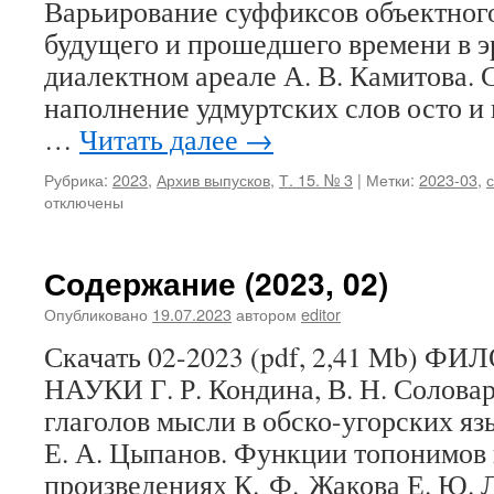
Варьирование суффиксов объектног
будущего и прошедшего времени в э
диалектном ареале А. В. Камитова.
наполнение удмуртских слов осто и
…
Читать далее
→
Рубрика:
2023
,
Архив выпусков
,
Т. 15. № 3
|
Метки:
2023-03
,
отключены
Содержание (2023, 02)
Опубликовано
19.07.2023
автором
editor
Скачать 02-2023 (pdf, 2,41 Mb)
НАУКИ Г. Р. Кондина, В. Н. Солова
глаголов мысли в обско-угорских язы
Е. А. Цыпанов. Функции топонимов
произведениях К. Ф. Жакова Е. Ю. 