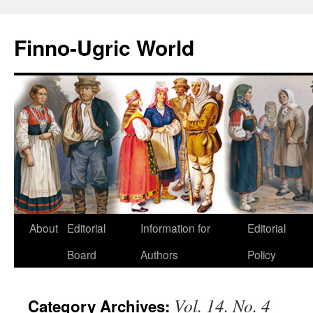
Finno-Ugric World
About
Editorial
Information for
Editorial
Skip
Board
Authors
Policy
to
content
Vol. 14. No. 4
Category Archives: